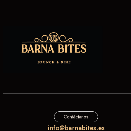
Contáctanos
info@barnabites.es