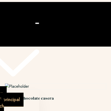
ú
as
Tarta de chocolate casera
 principal
€
7.00
ch