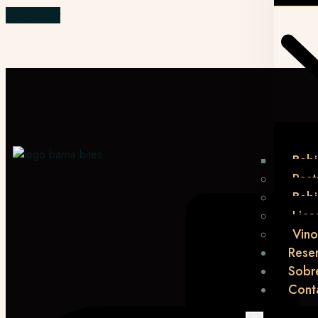
Add to cart
Bebi
Post
Beb
Lico
Vino
Rese
Sobr
Cont