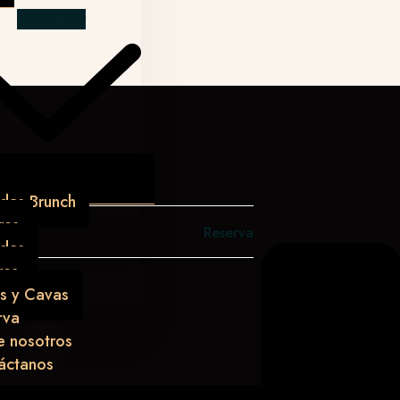
Add to cart
das Brunch
res
Reserva
idas
res
s y Cavas
rva
e nosotros
áctanos