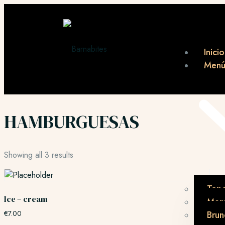
Inicio
Men
HAMBURGUESAS
Showing all 3 results
Tap
Ice – cream
Menú
€
7.00
Brun