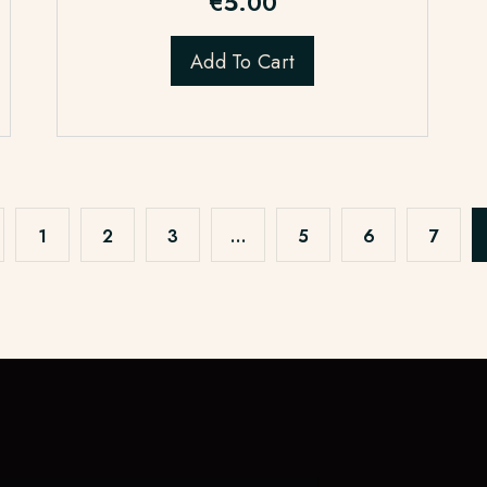
€
5.00
Add To Cart
1
2
3
…
5
6
7