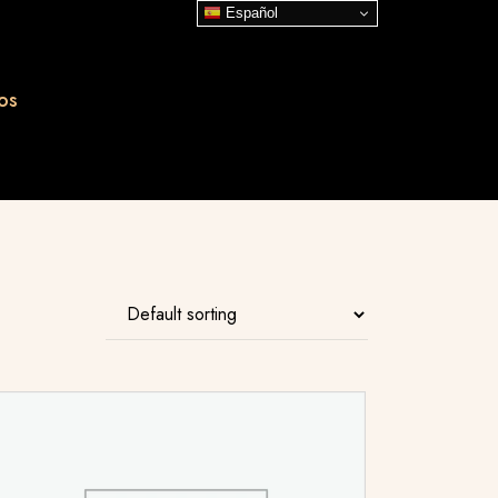
Español
os