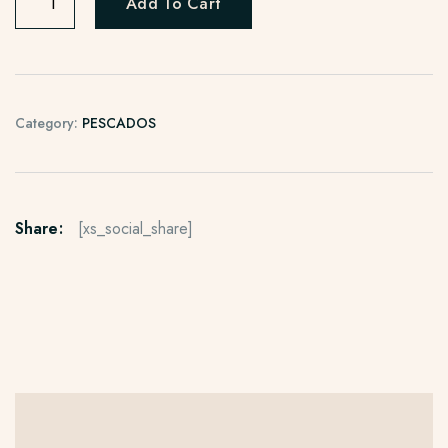
Add To Cart
Category:
PESCADOS
Share:
[xs_social_share]